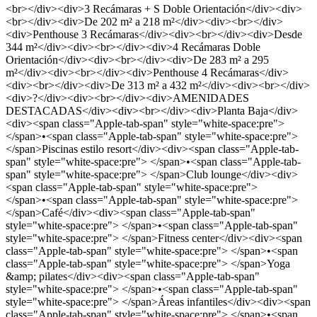
<br></div><div>3 Recámaras + S Doble Orientación</div><div>
<br></div><div>De 202 m² a 218 m²</div><div><br></div>
<div>Penthouse 3 Recámaras</div><div><br></div><div>Desde
344 m²</div><div><br></div><div>4 Recámaras Doble
Orientación</div><div><br></div><div>De 283 m² a 295
m²</div><div><br></div><div>Penthouse 4 Recámaras</div>
<div><br></div><div>De 313 m² a 432 m²</div><div><br></div>
<div>?</div><div><br></div><div>AMENIDADES
DESTACADAS</div><div><br></div><div>Planta Baja</div>
<div><span class="Apple-tab-span" style="white-space:pre">
</span>•<span class="Apple-tab-span" style="white-space:pre">
</span>Piscinas estilo resort</div><div><span class="Apple-tab-
span" style="white-space:pre"> </span>•<span class="Apple-tab-
span" style="white-space:pre"> </span>Club lounge</div><div>
<span class="Apple-tab-span" style="white-space:pre">
</span>•<span class="Apple-tab-span" style="white-space:pre">
</span>Café</div><div><span class="Apple-tab-span"
style="white-space:pre"> </span>•<span class="Apple-tab-span"
style="white-space:pre"> </span>Fitness center</div><div><span
class="Apple-tab-span" style="white-space:pre"> </span>•<span
class="Apple-tab-span" style="white-space:pre"> </span>Yoga
&amp; pilates</div><div><span class="Apple-tab-span"
style="white-space:pre"> </span>•<span class="Apple-tab-span"
style="white-space:pre"> </span>Áreas infantiles</div><div><span
class="Apple-tab-span" style="white-space:pre"> </span>•<span