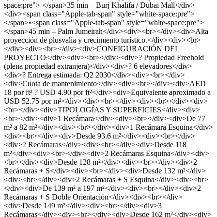
space:pre"> </span>35 min – Burj Khalifa / Dubai Mall</div>
<div><span class="Apple-tab-span" style="white-space:pre">
</span>•<span class="Apple-tab-span" style="white-space:pre">
</span>45 min – Palm Jumeirah</div><div><br></div><div>Alta
proyección de plusvalía y crecimiento turístico.</div><div><br>
</div><div><br></div><div>CONFIGURACIÓN DEL
PROYECTO</div><div><br></div><div>? Propiedad Freehold
(plena propiedad extranjera)</div><div>? 6 elevadores</div>
<div>? Entrega estimada: Q2 2030</div><div><br></div>
<div>Cuota de mantenimiento</div><div><br></div><div>AED
18 por ft² ? USD 4.90 por ft²</div><div>Equivalente aproximado a
USD 52.75 por m²</div><div><br></div><div><br></div><div>
<br></div><div>TIPOLOGÍAS Y SUPERFICIES</div><div>
<br></div><div>1 Recámara</div><div><br></div><div>De 77
m² a 82 m²</div><div><br></div><div>1 Recámara Esquina</div>
<div><br></div><div>Desde 93.6 m²</div><div><br></div>
<div>2 Recámaras</div><div><br></div><div>Desde 118
m²</div><div><br></div><div>2 Recámaras Esquina</div><div>
<br></div><div>Desde 128 m²</div><div><br></div><div>2
Recámaras + S</div><div><br></div><div>Desde 132 m²</div>
<div><br></div><div>2 Recámaras + S Esquina</div><div><br>
</div><div>De 139 m² a 197 m²</div><div><br></div><div>2
Recámaras + S Doble Orientación</div><div><br></div>
<div>Desde 149 m²</div><div><br></div><div>3
Recámaras</div><div><br></div><div>Desde 162 m²</div><div>