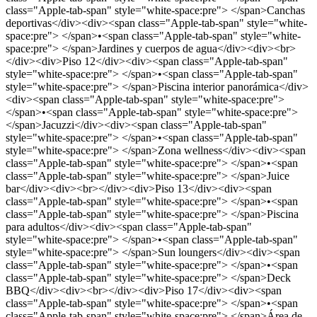
class="Apple-tab-span" style="white-space:pre"> </span>Canchas
deportivas</div><div><span class="Apple-tab-span" style="white-
space:pre"> </span>•<span class="Apple-tab-span" style="white-
space:pre"> </span>Jardines y cuerpos de agua</div><div><br>
</div><div>Piso 12</div><div><span class="Apple-tab-span"
style="white-space:pre"> </span>•<span class="Apple-tab-span"
style="white-space:pre"> </span>Piscina interior panorámica</div>
<div><span class="Apple-tab-span" style="white-space:pre">
</span>•<span class="Apple-tab-span" style="white-space:pre">
</span>Jacuzzi</div><div><span class="Apple-tab-span"
style="white-space:pre"> </span>•<span class="Apple-tab-span"
style="white-space:pre"> </span>Zona wellness</div><div><span
class="Apple-tab-span" style="white-space:pre"> </span>•<span
class="Apple-tab-span" style="white-space:pre"> </span>Juice
bar</div><div><br></div><div>Piso 13</div><div><span
class="Apple-tab-span" style="white-space:pre"> </span>•<span
class="Apple-tab-span" style="white-space:pre"> </span>Piscina
para adultos</div><div><span class="Apple-tab-span"
style="white-space:pre"> </span>•<span class="Apple-tab-span"
style="white-space:pre"> </span>Sun loungers</div><div><span
class="Apple-tab-span" style="white-space:pre"> </span>•<span
class="Apple-tab-span" style="white-space:pre"> </span>Deck
BBQ</div><div><br></div><div>Piso 17</div><div><span
class="Apple-tab-span" style="white-space:pre"> </span>•<span
class="Apple-tab-span" style="white-space:pre"> </span>Área de