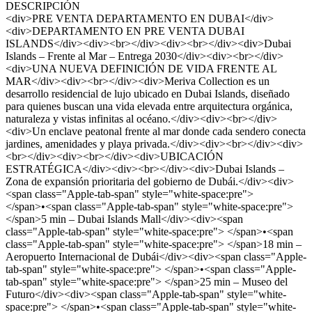
DESCRIPCIÓN
<div>PRE VENTA DEPARTAMENTO EN DUBAI</div>
<div>DEPARTAMENTO EN PRE VENTA DUBAI
ISLANDS</div><div><br></div><div><br></div><div>Dubai
Islands – Frente al Mar – Entrega 2030</div><div><br></div>
<div>UNA NUEVA DEFINICIÓN DE VIDA FRENTE AL
MAR</div><div><br></div><div>Meriva Collection es un
desarrollo residencial de lujo ubicado en Dubai Islands, diseñado
para quienes buscan una vida elevada entre arquitectura orgánica,
naturaleza y vistas infinitas al océano.</div><div><br></div>
<div>Un enclave peatonal frente al mar donde cada sendero conecta
jardines, amenidades y playa privada.</div><div><br></div><div>
<br></div><div><br></div><div>UBICACIÓN
ESTRATÉGICA</div><div><br></div><div>Dubai Islands –
Zona de expansión prioritaria del gobierno de Dubái.</div><div>
<span class="Apple-tab-span" style="white-space:pre">
</span>•<span class="Apple-tab-span" style="white-space:pre">
</span>5 min – Dubai Islands Mall</div><div><span
class="Apple-tab-span" style="white-space:pre"> </span>•<span
class="Apple-tab-span" style="white-space:pre"> </span>18 min –
Aeropuerto Internacional de Dubái</div><div><span class="Apple-
tab-span" style="white-space:pre"> </span>•<span class="Apple-
tab-span" style="white-space:pre"> </span>25 min – Museo del
Futuro</div><div><span class="Apple-tab-span" style="white-
space:pre"> </span>•<span class="Apple-tab-span" style="white-