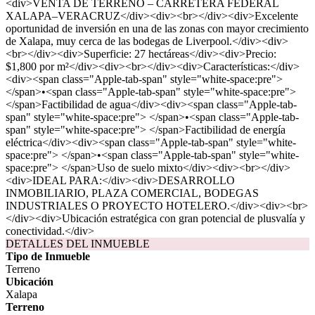
<div>VENTA DE TERRENO – CARRETERA FEDERAL
XALAPA–VERACRUZ</div><div><br></div><div>Excelente
oportunidad de inversión en una de las zonas con mayor crecimiento
de Xalapa, muy cerca de las bodegas de Liverpool.</div><div>
<br></div><div>Superficie: 27 hectáreas</div><div>Precio:
$1,800 por m²</div><div><br></div><div>Características:</div>
<div><span class="Apple-tab-span" style="white-space:pre">
</span>•<span class="Apple-tab-span" style="white-space:pre">
</span>Factibilidad de agua</div><div><span class="Apple-tab-
span" style="white-space:pre"> </span>•<span class="Apple-tab-
span" style="white-space:pre"> </span>Factibilidad de energía
eléctrica</div><div><span class="Apple-tab-span" style="white-
space:pre"> </span>•<span class="Apple-tab-span" style="white-
space:pre"> </span>Uso de suelo mixto</div><div><br></div>
<div>IDEAL PARA:</div><div>DESARROLLO
INMOBILIARIO, PLAZA COMERCIAL, BODEGAS
INDUSTRIALES O PROYECTO HOTELERO.</div><div><br>
</div><div>Ubicación estratégica con gran potencial de plusvalía y
conectividad.</div>
DETALLES DEL INMUEBLE
Tipo de Inmueble
Terreno
Ubicación
Xalapa
Terreno