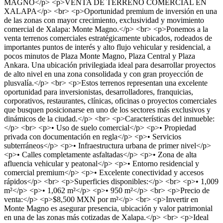
MAGNO</p> <p>VENTA DE TERRENO COMERCIAL EN
XALAPA</p> <br> <p>Oportunidad premium de inversión en una
de las zonas con mayor crecimiento, exclusividad y movimiento
comercial de Xalapa: Monte Magno.</p> <br> <p>Ponemos a la
venta terrenos comerciales estratégicamente ubicados, rodeados de
importantes puntos de interés y alto flujo vehicular y residencial, a
pocos minutos de Plaza Monte Magno, Plaza Central y Plaza
Ankara. Una ubicación privilegiada ideal para desarrollar proyectos
de alto nivel en una zona consolidada y con gran proyección de
plusvalía.</p> <br> <p>Estos terrenos representan una excelente
oportunidad para inversionistas, desarrolladores, franquicias,
corporativos, restaurantes, clínicas, oficinas o proyectos comerciales
que busquen posicionarse en uno de los sectores más exclusivos y
dinámicos de la ciudad.</p> <br> <p>Características del inmueble:
</p> <br> <p>• Uso de suelo comercial</p> <p>• Propiedad
privada con documentación en regla</p> <p>• Servicios
subterráneos</p> <p>• Infraestructura urbana de primer nivel</p>
<p>• Calles completamente asfaltadas</p> <p>• Zona de alta
afluencia vehicular y peatonal</p> <p>• Entorno residencial y
comercial premium</p> <p>• Excelente conectividad y accesos
rápidos</p> <br> <p>Superficies disponibles:</p> <br> <p>• 1,009
m²</p> <p>• 1,062 m²</p> <p>• 950 m²</p> <br> <p>Precio de
venta:</p> <p>$8,500 MXN por m²</p> <br> <p>Invertir en
Monte Magno es asegurar presencia, ubicación y valor patrimonial
en una de las zonas más cotizadas de Xalapa.</p> <br> <p>Ideal