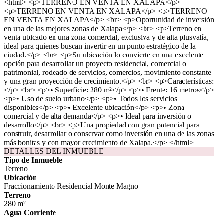
<html> <p>TERRENO EN VENTA EN XALAPA</p>
<p>TERRENO EN VENTA EN XALAPA</p> <p>TERRENO
EN VENTA EN XALAPA</p> <br> <p>Oportunidad de inversión
en una de las mejores zonas de Xalapa</p> <br> <p>Terreno en
venta ubicado en una zona comercial, exclusiva y de alta plusvalía,
ideal para quienes buscan invertir en un punto estratégico de la
ciudad.</p> <br> <p>Su ubicación lo convierte en una excelente
opción para desarrollar un proyecto residencial, comercial o
patrimonial, rodeado de servicios, comercios, movimiento constante
y una gran proyección de crecimiento.</p> <br> <p>Características:
</p> <br> <p>• Superficie: 280 m²</p> <p>• Frente: 16 metros</p>
<p>• Uso de suelo urbano</p> <p>• Todos los servicios
disponibles</p> <p>• Excelente ubicación</p> <p>• Zona
comercial y de alta demanda</p> <p>• Ideal para inversión o
desarrollo</p> <br> <p>Una propiedad con gran potencial para
construir, desarrollar o conservar como inversión en una de las zonas
más bonitas y con mayor crecimiento de Xalapa.</p> </html>
DETALLES DEL INMUEBLE
Tipo de Inmueble
Terreno
Ubicación
Fraccionamiento Residencial Monte Magno
Terreno
280 m²
Agua Corriente